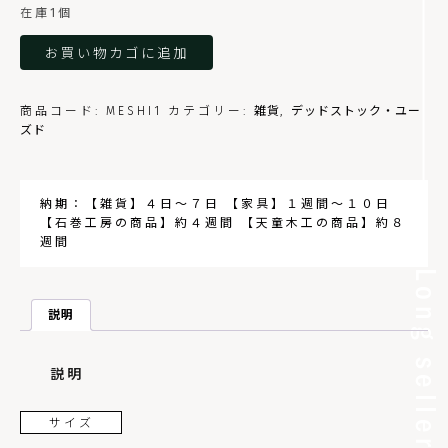
在庫1個
め
お買い物カゴに追加
し
碗
（フ
商品コード:
MESHI1
カテゴリー:
雑貨
,
デッドストック・ユー
ァ
ズド
イ
ブ
マ
ン）
個
説明
説明
サイズ