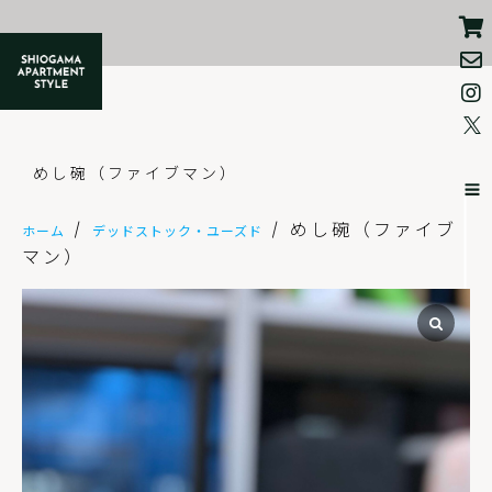
コ
ン
テ
ン
ツ
へ
ス
キ
ッ
めし碗（ファイブマン）
プ
/
/ めし碗（ファイブ
ホーム
デッドストック・ユーズド
マン）