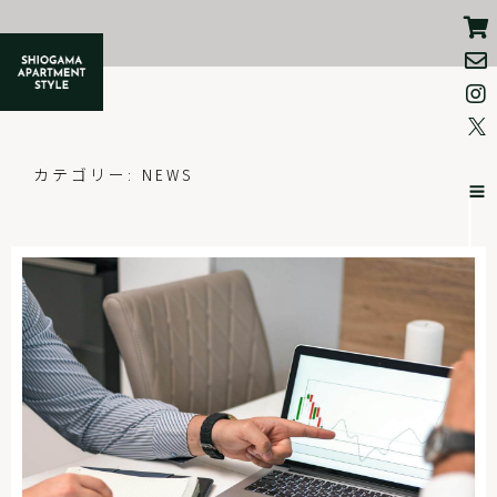
コ
ン
テ
ン
ツ
へ
ス
キ
ッ
カテゴリー:
NEWS
プ